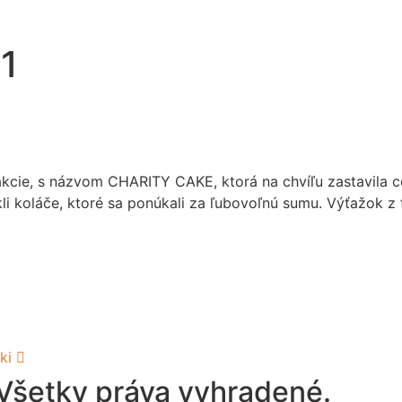
1
akcie, s názvom CHARITY CAKE, ktorá na chvíľu zastavila c
kli koláče, ktoré sa ponúkali za ľubovoľnú sumu. Výťažok 
ki
 Všetky práva vyhradené.