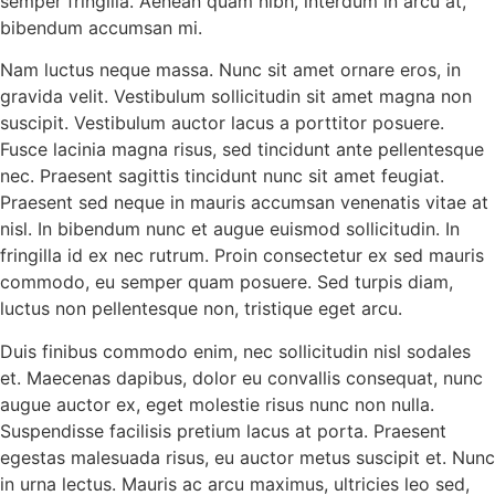
semper fringilla. Aenean quam nibh, interdum in arcu at,
bibendum accumsan mi.
Nam luctus neque massa. Nunc sit amet ornare eros, in
gravida velit. Vestibulum sollicitudin sit amet magna non
suscipit. Vestibulum auctor lacus a porttitor posuere.
Fusce lacinia magna risus, sed tincidunt ante pellentesque
nec. Praesent sagittis tincidunt nunc sit amet feugiat.
Praesent sed neque in mauris accumsan venenatis vitae at
nisl. In bibendum nunc et augue euismod sollicitudin. In
fringilla id ex nec rutrum. Proin consectetur ex sed mauris
commodo, eu semper quam posuere. Sed turpis diam,
luctus non pellentesque non, tristique eget arcu.
Duis finibus commodo enim, nec sollicitudin nisl sodales
et. Maecenas dapibus, dolor eu convallis consequat, nunc
augue auctor ex, eget molestie risus nunc non nulla.
Suspendisse facilisis pretium lacus at porta. Praesent
egestas malesuada risus, eu auctor metus suscipit et. Nunc
in urna lectus. Mauris ac arcu maximus, ultricies leo sed,