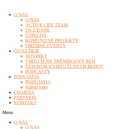
O NÁS
O NÁS
ACTIVE LIFE TEAM
2% Z DANE
ÚSPECHY
KOMUNITNÉ PROJEKTY
FIREMNÉ EVENTY
ČO SA DEJE
NOVINKY
VIRTUÁLNY TRÉNINGOVÝ BEH
ŠTATISTIKA VIRTUÁLNYCH BEHOV
PODCASTY
PODUJATIA
PODUJATIA
Nahraj fotky
CHARITA
PARTNERI
KONTAKT
Menu
O NÁS
O NÁS