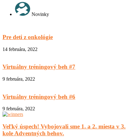
Novinky
Pre deti z onkológie
14 februára, 2022
Virtuálny tréningový beh #7
9 februára, 2022
Virtuálny tréningový beh #6
9 februára, 2022
Veľký úspech! Vybojovali sme 1. a 2. miesta v 3.
kole Adventných behov.